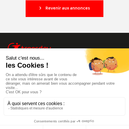
Revenir aux annonces
Info trafic
Site Groupe
Transdev Live
Mentions Légales
Bretagne
Footer
Carrières
Accessibilité
|
menu
Contact
Plan du site
Footer
secondaire
©2026 Transdev -
Réalisation :
Gingerminds